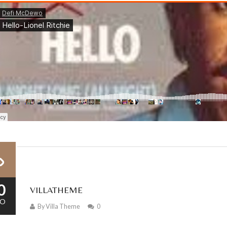
0
VILLATHEME
O
By
Villa Theme
0