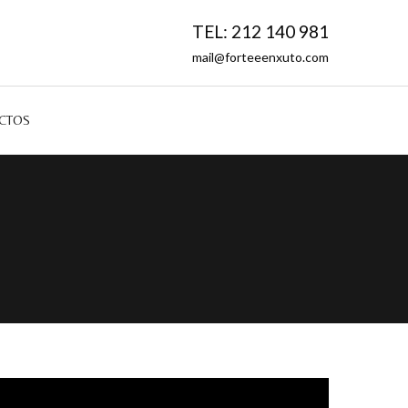
TEL: 212 140 981
mail@forteeenxuto.com
CTOS