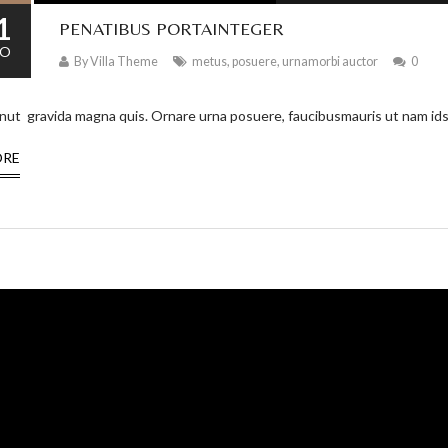
1
PENATIBUS PORTAINTEGER
O
By
Villa Theme
metus
,
posuere
,
urnamorbi auctor
0
dinut gravida magna quis. Ornare urna posuere, faucibusmauris ut nam i
ORE