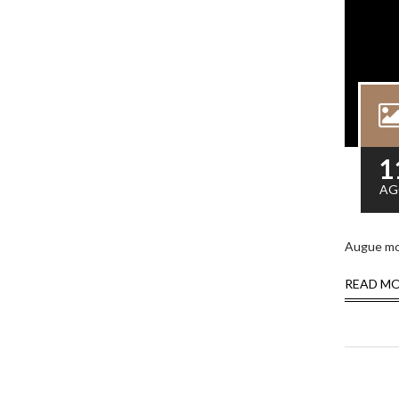
1
AG
Augue mon
READ M