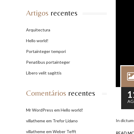
Artigos
recentes
Arquitectura
Hello world!
Portainteger tempori
Penatibus portainteger
Libero velit sagittis
Comentários
recentes
1
AG
Mr WordPress
em
Hello world!
In dictum
villatheme
em
Trefor Lidano
villatheme
em
Weber Tefft
READ M