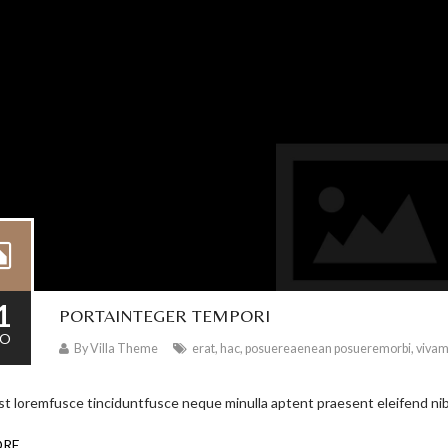
1
PORTAINTEGER TEMPORI
O
By
Villa Theme
erat
,
hac
,
posuereaenean posueremorbi
,
viva
st loremfusce tinciduntfusce neque minulla aptent praesent eleifend nib
ORE