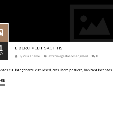
1
LIBERO VELIT SAGITTIS
O
By
Villa Theme
exproin egestasdonec
,
idsed
0
tes eu, integer arcu cum idsed, cras libero posuere, habitant incepto
ORE