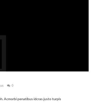
mus
0
h. Acmorbi penatibus idcras justo turpis