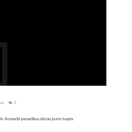
mus
0
h. Acmorbi penatibus idcras justo turpis