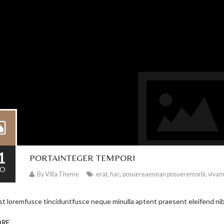
1
PORTAINTEGER TEMPORI
O
By
Villa Theme
erat
,
hac
,
posuereaenean posueremorbi
,
viva
st loremfusce tinciduntfusce neque minulla aptent praesent eleifend nib
ORE