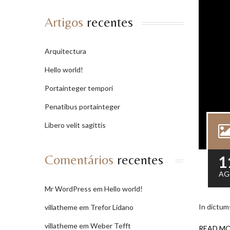
Artigos
recentes
Arquitectura
Hello world!
Portainteger tempori
Penatibus portainteger
Libero velit sagittis
Comentários
recentes
1
AG
Mr WordPress
em
Hello world!
In dictum
villatheme
em
Trefor Lidano
villatheme
em
Weber Tefft
READ M