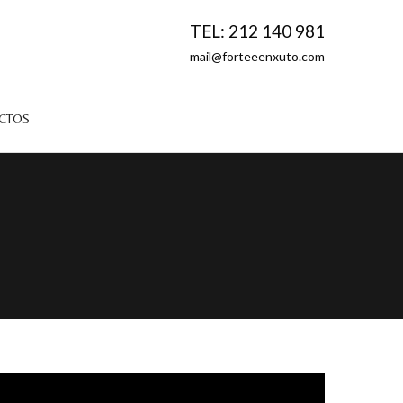
TEL: 212 140 981
mail@forteeenxuto.com
CTOS