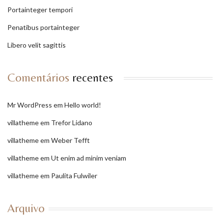
Portainteger tempori
Penatibus portainteger
Libero velit sagittis
Comentários
recentes
Mr WordPress
em
Hello world!
villatheme
em
Trefor Lidano
villatheme
em
Weber Tefft
villatheme
em
Ut enim ad minim veniam
villatheme
em
Paulita Fulwiler
Arquivo