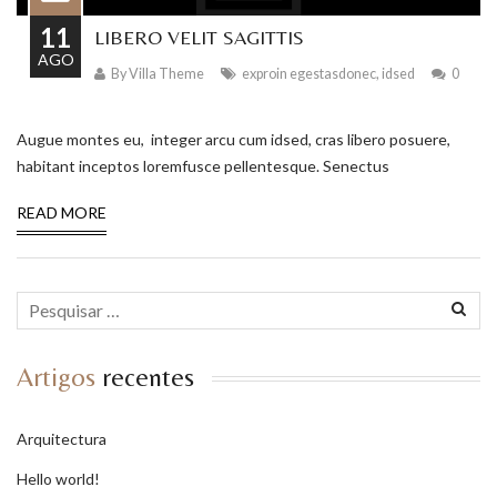
11
LIBERO VELIT SAGITTIS
AGO
By
Villa Theme
exproin egestasdonec
,
idsed
0
Augue montes eu, integer arcu cum idsed, cras libero posuere,
habitant inceptos loremfusce pellentesque. Senectus
READ MORE
Artigos
recentes
Arquitectura
Hello world!